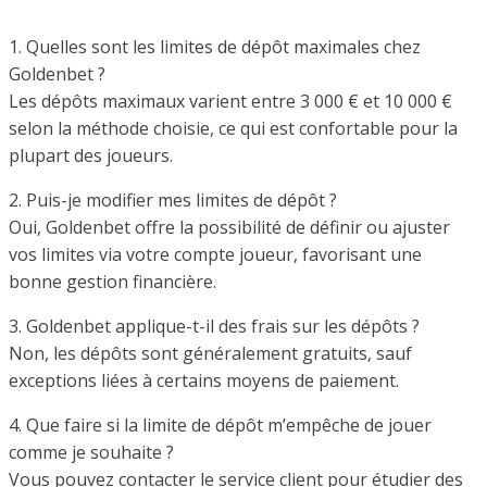
1. Quelles sont les limites de dépôt maximales chez
Goldenbet ?
Les dépôts maximaux varient entre 3 000 € et 10 000 €
selon la méthode choisie, ce qui est confortable pour la
plupart des joueurs.
2. Puis-je modifier mes limites de dépôt ?
Oui, Goldenbet offre la possibilité de définir ou ajuster
vos limites via votre compte joueur, favorisant une
bonne gestion financière.
3. Goldenbet applique-t-il des frais sur les dépôts ?
Non, les dépôts sont généralement gratuits, sauf
exceptions liées à certains moyens de paiement.
4. Que faire si la limite de dépôt m’empêche de jouer
comme je souhaite ?
Vous pouvez contacter le service client pour étudier des