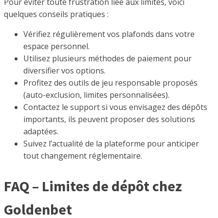
Pour éviter toute frustration liée aux limites, voici
quelques conseils pratiques :
Vérifiez régulièrement vos plafonds dans votre
espace personnel.
Utilisez plusieurs méthodes de paiement pour
diversifier vos options.
Profitez des outils de jeu responsable proposés
(auto-exclusion, limites personnalisées).
Contactez le support si vous envisagez des dépôts
importants, ils peuvent proposer des solutions
adaptées.
Suivez l’actualité de la plateforme pour anticiper
tout changement réglementaire.
FAQ – Limites de dépôt chez
Goldenbet