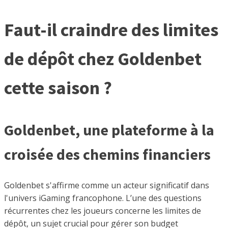
Faut-il craindre des limites
de dépôt chez Goldenbet
cette saison ?
Goldenbet, une plateforme à la
croisée des chemins financiers
Goldenbet s'affirme comme un acteur significatif dans
l'univers iGaming francophone. L’une des questions
récurrentes chez les joueurs concerne les limites de
dépôt, un sujet crucial pour gérer son budget