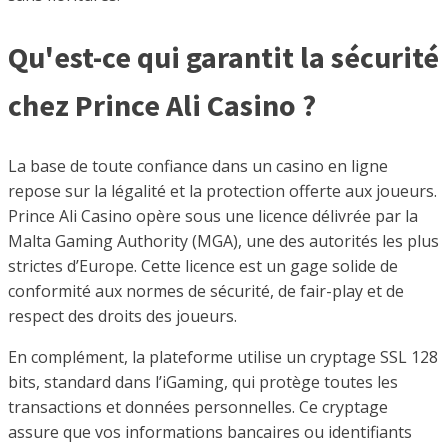
Qu'est-ce qui garantit la sécurité
chez Prince Ali Casino ?
La base de toute confiance dans un casino en ligne
repose sur la légalité et la protection offerte aux joueurs.
Prince Ali Casino opère sous une licence délivrée par la
Malta Gaming Authority (MGA), une des autorités les plus
strictes d’Europe. Cette licence est un gage solide de
conformité aux normes de sécurité, de fair-play et de
respect des droits des joueurs.
En complément, la plateforme utilise un cryptage SSL 128
bits, standard dans l’iGaming, qui protège toutes les
transactions et données personnelles. Ce cryptage
assure que vos informations bancaires ou identifiants