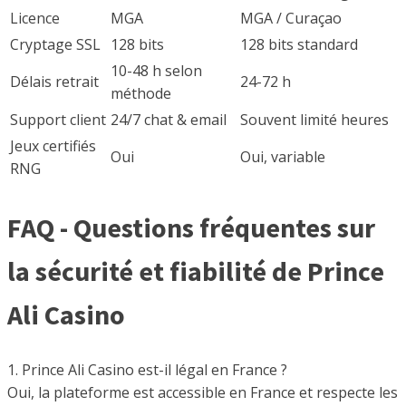
Licence
MGA
MGA / Curaçao
Cryptage SSL
128 bits
128 bits standard
10-48 h selon
Délais retrait
24-72 h
méthode
Support client
24/7 chat & email
Souvent limité heures
Jeux certifiés
Oui
Oui, variable
RNG
FAQ - Questions fréquentes sur
la sécurité et fiabilité de Prince
Ali Casino
1. Prince Ali Casino est-il légal en France ?
Oui, la plateforme est accessible en France et respecte les