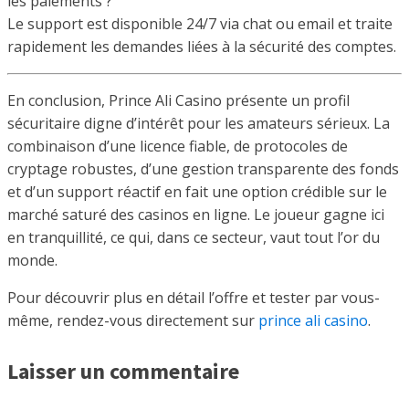
les paiements ?
Le support est disponible 24/7 via chat ou email et traite
rapidement les demandes liées à la sécurité des comptes.
En conclusion, Prince Ali Casino présente un profil
sécuritaire digne d’intérêt pour les amateurs sérieux. La
combinaison d’une licence fiable, de protocoles de
cryptage robustes, d’une gestion transparente des fonds
et d’un support réactif en fait une option crédible sur le
marché saturé des casinos en ligne. Le joueur gagne ici
en tranquillité, ce qui, dans ce secteur, vaut tout l’or du
monde.
Pour découvrir plus en détail l’offre et tester par vous-
même, rendez-vous directement sur
prince ali casino
.
Laisser un commentaire