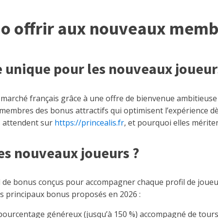
ino offrir aux nouveaux memb
ce unique pour les nouveaux joueur
 marché français grâce à une offre de bienvenue ambitieuse 
x membres des bonus attractifs qui optimisent l’expérience dè
us attendent sur
https://princealis.fr
, et pourquoi elles mérite
es nouveaux joueurs ?
il de bonus conçus pour accompagner chaque profil de joueur.
les principaux bonus proposés en 2026 :
pourcentage généreux (jusqu’à 150 %) accompagné de tours 