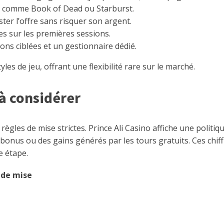
res comme Book of Dead ou Starburst.
ter l’offre sans risquer son argent.
s sur les premières sessions.
ns ciblées et un gestionnaire dédié.
les de jeu, offrant une flexibilité rare sur le marché.
 à considérer
 règles de mise strictes. Prince Ali Casino affiche une politi
 bonus ou des gains générés par les tours gratuits. Ces chi
e étape.
 de mise