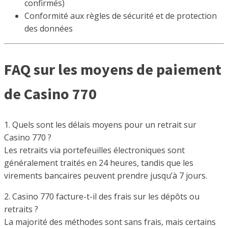
confirmés)
Conformité aux règles de sécurité et de protection
des données
FAQ sur les moyens de paiement
de Casino 770
1. Quels sont les délais moyens pour un retrait sur
Casino 770 ?
Les retraits via portefeuilles électroniques sont
généralement traités en 24 heures, tandis que les
virements bancaires peuvent prendre jusqu’à 7 jours.
2. Casino 770 facture-t-il des frais sur les dépôts ou
retraits ?
La majorité des méthodes sont sans frais, mais certains