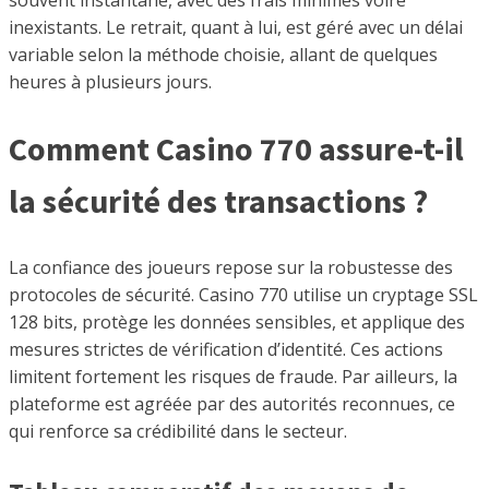
inexistants. Le retrait, quant à lui, est géré avec un délai
variable selon la méthode choisie, allant de quelques
heures à plusieurs jours.
Comment Casino 770 assure-t-il
la sécurité des transactions ?
La confiance des joueurs repose sur la robustesse des
protocoles de sécurité. Casino 770 utilise un cryptage SSL
128 bits, protège les données sensibles, et applique des
mesures strictes de vérification d’identité. Ces actions
limitent fortement les risques de fraude. Par ailleurs, la
plateforme est agréée par des autorités reconnues, ce
qui renforce sa crédibilité dans le secteur.