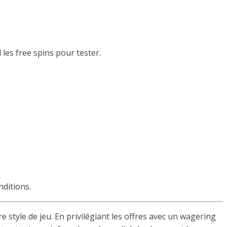
 les free spins pour tester.
nditions.
style de jeu. En privilégiant les offres avec un wagering