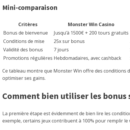
Mini-comparaison
Critères
Monster Win Casino
Bonus de bienvenue
Jusqu’à 1500€ + 200 tours gratuits
Conditions de mise
25x sur bonus
Validité des bonus
7 jours
Promotions régulières
Hebdomadaires, avec cashback
Ce tableau montre que Monster Win offre des conditions d
optimiser ses gains.
Comment bien utiliser les bonus 
La première étape est évidemment de bien lire les conditio
exemple, certains jeux contribuent à 100% pour remplir le