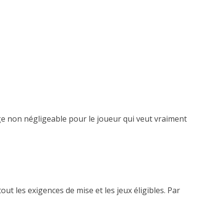
e non négligeable pour le joueur qui veut vraiment
t les exigences de mise et les jeux éligibles. Par