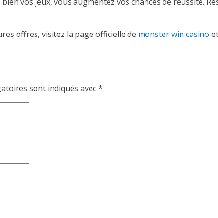
t bien vos jeux, vous augmentez vos chances de réussite. Res
s offres, visitez la page officielle de
monster win casino
et
atoires sont indiqués avec
*