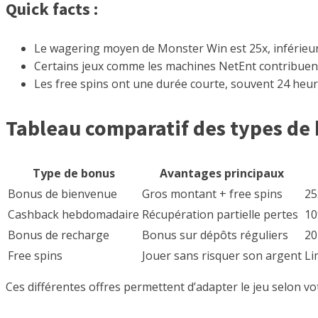
Quick facts :
Le wagering moyen de Monster Win est 25x, inférieu
Certains jeux comme les machines NetEnt contribuent
Les free spins ont une durée courte, souvent 24 heure
Tableau comparatif des types de
Type de bonus
Avantages principaux
Bonus de bienvenue
Gros montant + free spins
25
Cashback hebdomadaire
Récupération partielle pertes
10
Bonus de recharge
Bonus sur dépôts réguliers
20
Free spins
Jouer sans risquer son argent
Li
Ces différentes offres permettent d’adapter le jeu selon votr