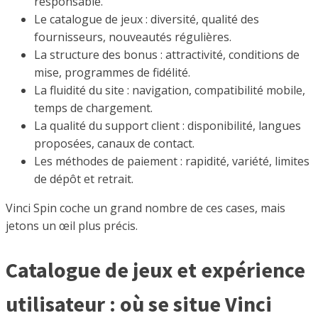
responsable.
Le catalogue de jeux : diversité, qualité des
fournisseurs, nouveautés régulières.
La structure des bonus : attractivité, conditions de
mise, programmes de fidélité.
La fluidité du site : navigation, compatibilité mobile,
temps de chargement.
La qualité du support client : disponibilité, langues
proposées, canaux de contact.
Les méthodes de paiement : rapidité, variété, limites
de dépôt et retrait.
Vinci Spin coche un grand nombre de ces cases, mais
jetons un œil plus précis.
Catalogue de jeux et expérience
utilisateur : où se situe Vinci