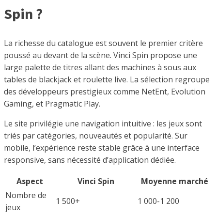
Spin ?
La richesse du catalogue est souvent le premier critère
poussé au devant de la scène. Vinci Spin propose une
large palette de titres allant des machines à sous aux
tables de blackjack et roulette live. La sélection regroupe
des développeurs prestigieux comme NetEnt, Evolution
Gaming, et Pragmatic Play.
Le site privilégie une navigation intuitive : les jeux sont
triés par catégories, nouveautés et popularité. Sur
mobile, l’expérience reste stable grâce à une interface
responsive, sans nécessité d’application dédiée.
Aspect
Vinci Spin
Moyenne marché
Nombre de
1 500+
1 000-1 200
jeux